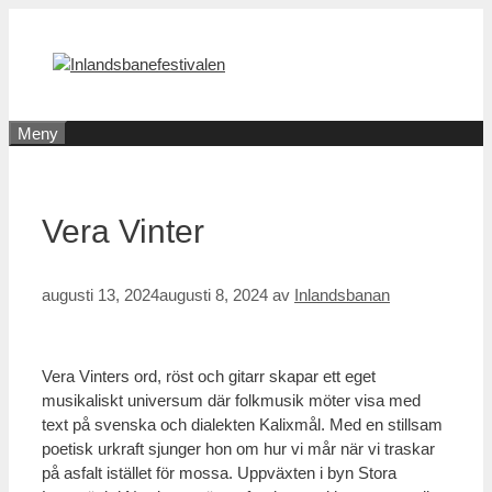
Hoppa
till
innehåll
Meny
Vera Vinter
augusti 13, 2024
augusti 8, 2024
av
Inlandsbanan
Vera Vinters ord, röst och gitarr skapar ett eget
musikaliskt universum där folkmusik möter visa med
text på svenska och dialekten Kalixmål. Med en stillsam
poetisk urkraft sjunger hon om hur vi mår när vi traskar
på asfalt istället för mossa. Uppväxten i byn Stora