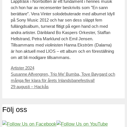
Lappträsk i Norrbotten är ett fundament i hennes musik
och hon har av recensenter beskrivits som ”En sann
berättare”. Vera Vinter solodebuterade med albumet Idyll
på Sony Music 2012 och har sen dess släppt fem
fullängdsalbum, turnerat flitigt på egen hand och med
andra artister. Däribland Bo Kaspers Orkester, Staffan
Hellstrand, Petra Marklund och Emil Jensen.
Tillsammans med violinisten Hanna Ekström (Dalarna)
är hon aktuell med LIOS – ett album och en föreställning
om att bli modigare tillsammans.
Kategorier
Artister 2024
Inläggsnavigering
Susanne Alfvengren, Trio Me’ Bumba, Tove Bøygard och
många fler klara för årets Inlandsbanefestival!
29 augusti – Hackås
Följ oss