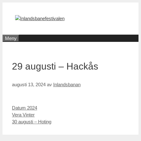
Hoppa
till
innehåll
Meny
29 augusti – Hackås
augusti 13, 2024
av
Inlandsbanan
Kategorier
Datum 2024
Inläggsnavigering
Vera Vinter
30 augusti – Hoting