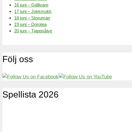
16 juni – Gällivare
17 juni – Jokkmokk
18 juni – Storuman
19 juni – Dorotea
20 juni – Tjappsåive
Följ oss
Spellista 2026