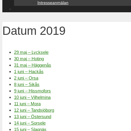
Intresseanmälan
Datum 2019
29 maj – Lycksele
30 maj – Hoting
31 maj – Häggenås
1 juni – Hackås
2 juni – Orsa
8 juni – Sikås
9 juni – Hissmofors
10 juni – Vilhelmina
11 juni – Mora
12 juni – Tandsjöborg
13 juni – Östersund
14 juni – Sorsele
15 juni – Slagnäs