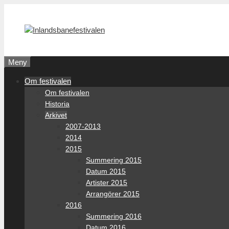
Hoppa
till
innehåll
Meny
Om festivalen
Om festivalen
Historia
Arkivet
2007-2013
2014
2015
Summering 2015
Datum 2015
Artister 2015
Arrangörer 2015
2016
Summering 2016
Datum 2016