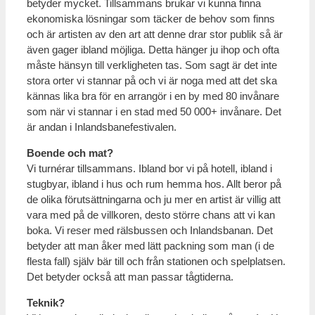
betyder mycket. Tillsammans brukar vi kunna finna
ekonomiska lösningar som täcker de behov som finns
och är artisten av den art att denne drar stor publik så är
även gager ibland möjliga. Detta hänger ju ihop och ofta
måste hänsyn till verkligheten tas. Som sagt är det inte
stora orter vi stannar på och vi är noga med att det ska
kännas lika bra för en arrangör i en by med 80 invånare
som när vi stannar i en stad med 50 000+ invånare. Det
är andan i Inlandsbanefestivalen.
Boende och mat?
Vi turnérar tillsammans. Ibland bor vi på hotell, ibland i
stugbyar, ibland i hus och rum hemma hos. Allt beror på
de olika förutsättningarna och ju mer en artist är villig att
vara med på de villkoren, desto större chans att vi kan
boka. Vi reser med rälsbussen och Inlandsbanan. Det
betyder att man åker med lätt packning som man (i de
flesta fall) själv bär till och från stationen och spelplatsen.
Det betyder också att man passar tågtiderna.
Teknik?