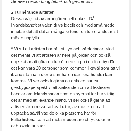
Se även nedan kring teknik och genrer osv.
2 Turnérande artister
Dessa väljs ut av arrangören helt enkelt. Då
Inlandsbanefestivalen drivs ideellt och med små medel
innebär det att det är många kriterier en turnérande artist
måste uppfylla.
* Vi vill att artisten har rätt attityd och värderingar. Med
det menar vi att artisten är nere på jorden och också
uppskattar att göra en turné med stopp i en liten by där
det kan vara 20 personer som kommer, likaväl som att vi
ibland stannar i större samhällen där flera hundra kan
komma. Vi ser också gärna att artisten har ett
glesbygdsperspektiv, att själva idén om att festivalen
handlar om Inlandsbanan som en symbol för hur viktigt
det är med ett levande inland. Vi ser också gärna att
artisten är intresserad av kultur, av musik och att
upptäcka såväl vad de olika platserna har för
kulturhistoria som att möta modernare uttrycksformer
och lokala artister.