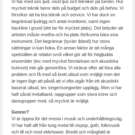
Vi har med oss ljud, visst ljus och tekniker på turnén. Hur
mycket teknik beror dels på budget och dels på behov. Vi
försöker att ha bra teknik och service. Vi har dock en
begränsad ljudrigg och antal monitorer, samt ingen
backline i grund (det tar för mycket plats). Det betyder att
artisten måste medha och ha plats för/kunna bära sina
instrument. Det begränsar (tyvärr ibland) hur stora
sättningar vi kan boka. En annan faktor är att många
spelställen är relativt små vilket gör att för högljudda
ensembler (tex med mycket förstärkare och akustiska
trumset) inte går genomföra. Vi strävar efter att lösa alla
problem och få med så brett utbud som möjligt men det
är ingen lögn att påstå att vi ofta utgår från ett akustiskt
baserat utbud, tex singer/songwriter-upplägg. Men vi har
haft såväl metalband, rapgrupper som stora körer och
dansgrupper med, så mycket är möjligt.
Genrer?
Vi är öppna för det mesta i musik och underhållningsväg.
Vi har haft allt från tung metal till vispop, goth, folkmusik
och till och med eldshower. Bredd och mångfald är