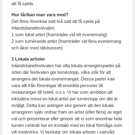
att få spela.
Hur får/kan man vara med?
Det finns förenklat sett två sätt att få spela på
Inlandsbanefestivalen:
1 som lokal artist (framträder vid ett evenemang)
2 som turnérande artist (framträder vid flera evenemang
och åker med rälsbussen)
1 Lokala artister
Inlandsbanefestivalen har ofta lokala arrangörsparter på
orten där festivalen gör turnéstopp, vilka står för att
arrangera det lokala evenemanget. Dessa parter kan
vara allt från föreningar till enskilda personer till
restauranger till hotell, o.s.v. Vi har som ambition att
inkludera minst en lokal artist per turnéstopp om det är
möjligt. Detta kan antingen ske genom att den lokala
arrangören själv ordnar fram en artist (eller flera) av eget
val och presenterar eller genom att vi som anordnar hela
turnén centralt har en kontakt med en lokal förmåga som
vill medverka. Vi beslutar om lokala artister i samråd