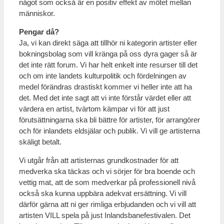
något som också är en positiv effekt av mötet mellan
människor.
Pengar då?
Ja, vi kan direkt säga att tillhör ni kategorin artister eller
bokningsbolag som vill kränga på oss dyra gager så är
det inte rätt forum. Vi har helt enkelt inte resurser till det
och om inte landets kulturpolitik och fördelningen av
medel förändras drastiskt kommer vi heller inte att ha
det. Med det inte sagt att vi inte förstår värdet eller att
värdera en artist, tvärtom kämpar vi för att just
förutsättningarna ska bli bättre för artister, för arrangörer
och för inlandets eldsjälar och publik. Vi vill ge artisterna
skäligt betalt.
Vi utgår från att artisternas grundkostnader för att
medverka ska täckas och vi sörjer för bra boende och
vettig mat, att de som medverkar på professionell nivå
också ska kunna uppbära adekvat ersättning. Vi vill
därför gärna att ni ger rimliga erbjudanden och vi vill att
artisten VILL spela på just Inlandsbanefestivalen. Det