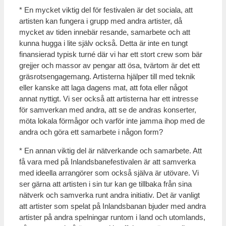
* En mycket viktig del för festivalen är det sociala, att
artisten kan fungera i grupp med andra artister, då
mycket av tiden innebär resande, samarbete och att
kunna hugga i lite själv också. Detta är inte en tungt
finansierad typisk turné där vi har ett stort crew som bär
grejjer och massor av pengar att ösa, tvärtom är det ett
gräsrotsengagemang. Artisterna hjälper till med teknik
eller kanske att laga dagens mat, att fota eller något
annat nyttigt. Vi ser också att artisterna har ett intresse
för samverkan med andra, att se de andras konserter,
möta lokala förmågor och varför inte jamma ihop med de
andra och göra ett samarbete i någon form?
* En annan viktig del är nätverkande och samarbete. Att
få vara med på Inlandsbanefestivalen är att samverka
med ideella arrangörer som också själva är utövare. Vi
ser gärna att artisten i sin tur kan ge tillbaka från sina
nätverk och samverka runt andra initiativ. Det är vanligt
att artister som spelat på Inlandsbanan bjuder med andra
artister på andra spelningar runtom i land och utomlands,