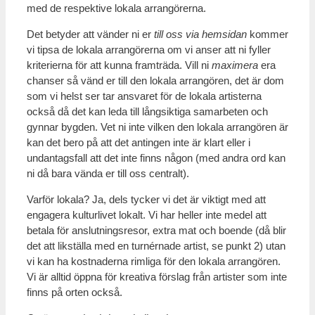
med de respektive lokala arrangörerna.
Det betyder att vänder ni er
till oss via hemsidan
kommer
vi tipsa de lokala arrangörerna om vi anser att ni fyller
kriterierna för att kunna framträda. Vill ni
maximera
era
chanser så vänd er till den lokala arrangören, det är dom
som vi helst ser tar ansvaret för de lokala artisterna
också då det kan leda till långsiktiga samarbeten och
gynnar bygden. Vet ni inte vilken den lokala arrangören är
kan det bero på att det antingen inte är klart eller i
undantagsfall att det inte finns någon (med andra ord kan
ni då bara vända er till oss centralt).
Varför lokala? Ja, dels tycker vi det är viktigt med att
engagera kulturlivet lokalt. Vi har heller inte medel att
betala för anslutningsresor, extra mat och boende (då blir
det att likställa med en turnérnade artist, se punkt 2) utan
vi kan ha kostnaderna rimliga för den lokala arrangören.
Vi är alltid öppna för kreativa förslag från artister som inte
finns på orten också.