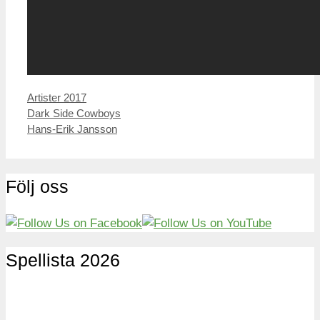
Kategorier
Artister 2017
Inläggsnavigering
Dark Side Cowboys
Hans-Erik Jansson
Följ oss
Spellista 2026