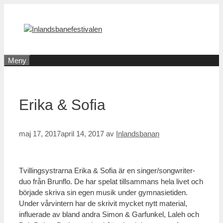
Hoppa
till
innehåll
Meny
Erika & Sofia
maj 17, 2017
april 14, 2017
av
Inlandsbanan
Tvillingsystrarna Erika & Sofia är en singer/songwriter-
duo från Brunflo. De har spelat tillsammans hela livet och
började skriva sin egen musik under gymnasietiden.
Under vårvintern har de skrivit mycket nytt material,
influerade av bland andra Simon & Garfunkel, Laleh och