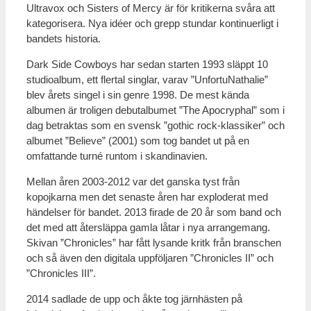
Ultravox och Sisters of Mercy är för kritikerna svåra att
kategorisera. Nya idéer och grepp stundar kontinuerligt i
bandets historia.
Dark Side Cowboys har sedan starten 1993 släppt 10
studioalbum, ett flertal singlar, varav ”UnfortuNathalie”
blev årets singel i sin genre 1998. De mest kända
albumen är troligen debutalbumet ”The Apocryphal” som i
dag betraktas som en svensk ”gothic rock-klassiker” och
albumet ”Believe” (2001) som tog bandet ut på en
omfattande turné runtom i skandinavien.
Mellan åren 2003-2012 var det ganska tyst från
kopojkarna men det senaste åren har exploderat med
händelser för bandet. 2013 firade de 20 år som band och
det med att återsläppa gamla låtar i nya arrangemang.
Skivan ”Chronicles” har fått lysande kritk från branschen
och så även den digitala uppföljaren ”Chronicles II” och
”Chronicles III”.
2014 sadlade de upp och åkte tog järnhästen på