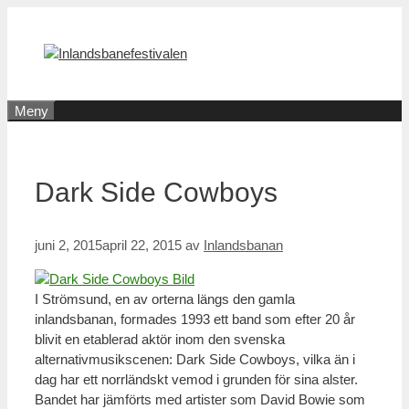
Hoppa
till
innehåll
Meny
Dark Side Cowboys
juni 2, 2015
april 22, 2015
av
Inlandsbanan
I Strömsund, en av orterna längs den gamla
inlandsbanan, formades 1993 ett band som efter 20 år
blivit en etablerad aktör inom den svenska
alternativmusikscenen: Dark Side Cowboys, vilka än i
dag har ett norrländskt vemod i grunden för sina alster.
Bandet har jämförts med artister som David Bowie som