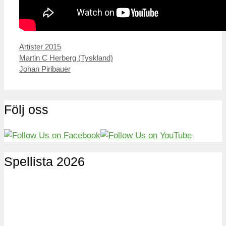
Kategorier
Artister 2015
Inläggsnavigering
Martin C Herberg (Tyskland)
Johan Piribauer
Följ oss
Spellista 2026