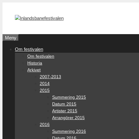
Hoppa
till
innehåll
Meny
Om festivalen
Om festivalen
Historia
Arkivet
2007-2013
2014
2015
Summering 2015
Datum 2015
Artister 2015
Arrangörer 2015
2016
Summering 2016
Datum 2016