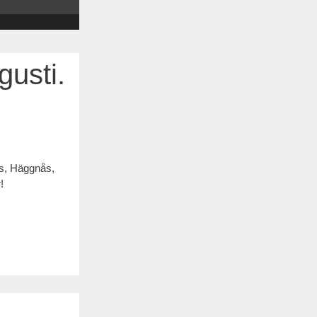
gusti.
ås, Häggnås,
!