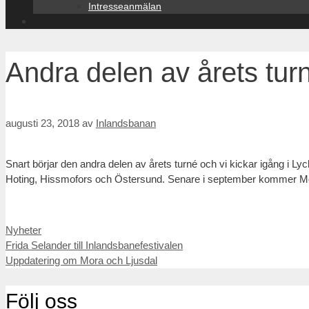
Intresseanmälan
Andra delen av årets turn
augusti 23, 2018
av
Inlandsbanan
Snart börjar den andra delen av årets turné och vi kickar igång i L
Hoting, Hissmofors och Östersund. Senare i september kommer Mora 
Kategorier
Nyheter
Inläggsnavigering
Frida Selander till Inlandsbanefestivalen
Uppdatering om Mora och Ljusdal
Följ oss