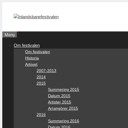
Hoppa
till
innehåll
Meny
Om festivalen
Om festivalen
Historia
Arkivet
2007-2013
2014
2015
Summering 2015
Datum 2015
Artister 2015
Arrangörer 2015
2016
Summering 2016
Datum 2016