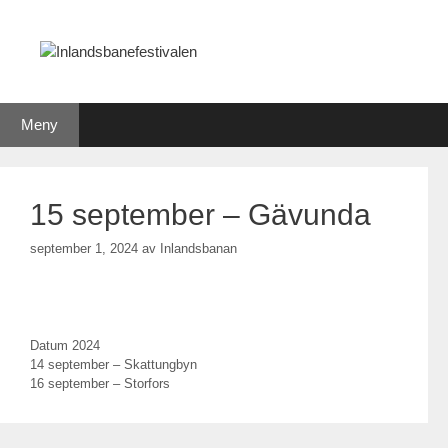
Hoppa
till
innehåll
Meny
15 september – Gävunda
september 1, 2024
av
Inlandsbanan
Kategorier
Datum 2024
Inläggsnavigering
14 september – Skattungbyn
16 september – Storfors