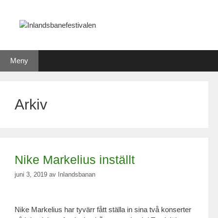
Hoppa
till
innehåll
Meny
Arkiv
Nike Markelius inställt
juni 3, 2019
av
Inlandsbanan
Nike Markelius har tyvärr fått ställa in sina två konserter