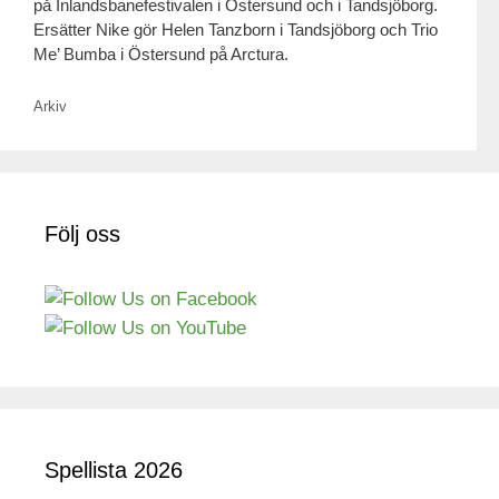
på Inlandsbanefestivalen i Östersund och i Tandsjöborg.
Ersätter Nike gör Helen Tanzborn i Tandsjöborg och Trio
Me’ Bumba i Östersund på Arctura.
Kategorier
Arkiv
Följ oss
Spellista 2026