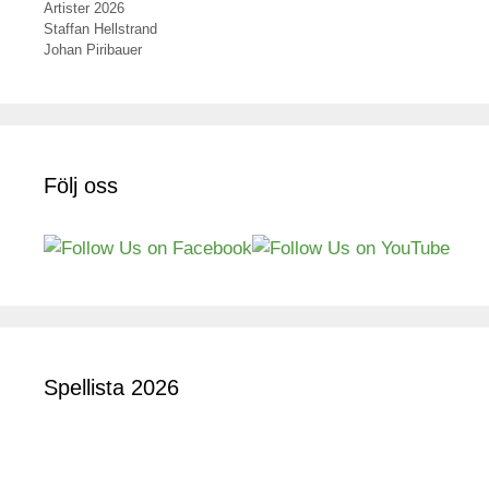
Kategorier
Artister 2026
Inläggsnavigering
Staffan Hellstrand
Johan Piribauer
Följ oss
Spellista 2026