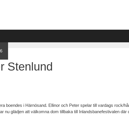
26
Bilder & film
Kontakt
er Stenlund
mera boendes i Härnösand.
Ellinor och Peter spelar till vardags rock/h
u glädjen att välkomna dom tillbaka till Inlandsbanefestivalen där d