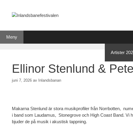
Hoppa
till
innehåll
Meny
Om festivalen
Nyheter
Datum 2026
Artister 20
Ellinor Stenlund & Pet
juni 7, 2026
av
Inlandsbanan
Makarna Stenlund är stora musikprofiler från Norrbotten, nu
i band som Laudamus, Stonegrove och High Coast Band. Vi har n
bjuder de på musik i akustisk tappning.