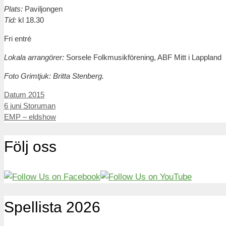
Plats:
Paviljongen
Tid:
kl 18.30
Fri entré
Lokala arrangörer:
Sorsele Folkmusikförening, ABF Mitt i Lappland
Foto Grimtjuk: Britta Stenberg.
Kategorier
Datum 2015
Inläggsnavigering
6 juni Storuman
EMP – eldshow
Följ oss
Spellista 2026