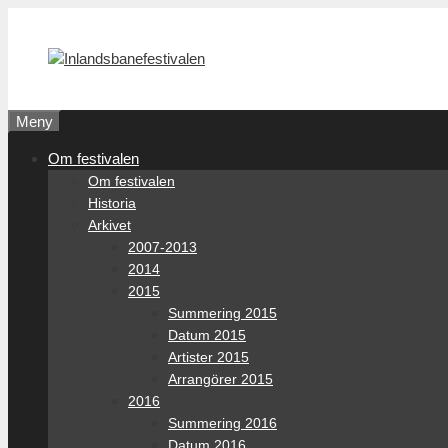
Hoppa
till
innehåll
Meny
Om festivalen
Om festivalen
Historia
Arkivet
2007-2013
2014
2015
Summering 2015
Datum 2015
Artister 2015
Arrangörer 2015
2016
Summering 2016
Datum 2016