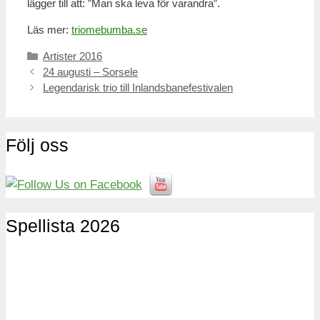
lägger till att: ”Man ska leva för varandra”.
Läs mer:
triomebumba.se
Kategorier
Artister 2016
Inläggsnavigering
24 augusti – Sorsele
Legendarisk trio till Inlandsbanefestivalen
Följ oss
Spellista 2026