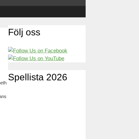
Följ oss
Spellista 2026
neth
mans