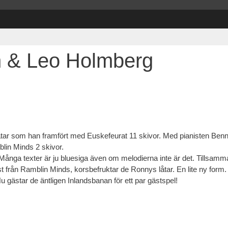
n & Leo Holmberg
tar som han framfört med Euskefeurat 11 skivor. Med pianisten Ben
lin Minds 2 skivor.
ånga texter är ju bluesiga även om melodierna inte är det. Tillsam
t från Ramblin Minds, korsbefruktar de Ronnys låtar. En lite ny form.
u gästar de äntligen Inlandsbanan för ett par gästspel!