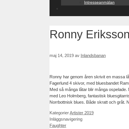
Intresseanmälan
Ronny Eriksso
maj 14, 2019
av
Inlandsbanan
Ronny har genom åren skrivit en massa lå
Fagerlund 4 skivor, med bluesbandet Ramb
Med så många låtar blir många ospelade. M
med Leo Holmberg, fantastisk bluesgitarris
Norrbottnisk blues. Både skratt och gråt. N
Kategorier
Artister 2019
Inläggsnavigering
Faughter