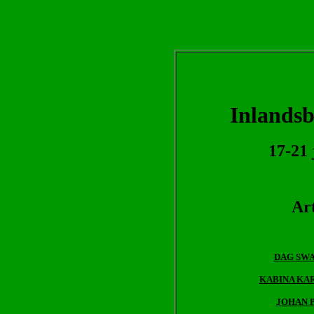
Inlandsb
17-21 
Art
DAG SWAN
KABINA KARL
JOHAN 