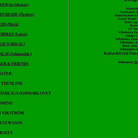
N(Arvidsjaur)
Inlandsk
Arvidsjaurs
TSHADE (Örebro)
Inlandsbanan/Gr
Grand Hotell 
Hotel Lap
DS (Malå)
Marit
SV No
Vilhelmina Fo
RMAN (Luleå)
Sanjas C
Vilhelmina Turis
Vilhelmina
D´N (BD/AC)
Hotel Jokk
 Jokkmokks 
Kultur&fritid Öst
LM (Jokkmokk )
Webmaster:
 D
ER & FRIENDS
ÄSTER:
 THUNLIND
 OÄNDLIGA SOMMARLOVET
OMINO
N VIKSTRÖM
GUSTAVSSON
IRSEET