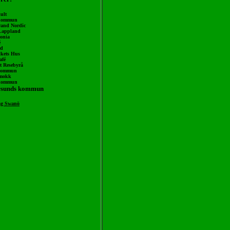
ult
 kommun
and Nordic
Lappland
onia
é
rd
lkets Hus
afé 
t Resebyrå 
 Kommun
mokk 
kommun 
ersunds kommun
ag Swanö