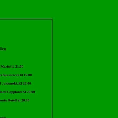
llen
arité kl 21.00
 hus utescen kl 19.00
 Jokkmokk Kl 20.00
tel Lappland Kl 20.00
ia Hotell kl 20.00
rer: