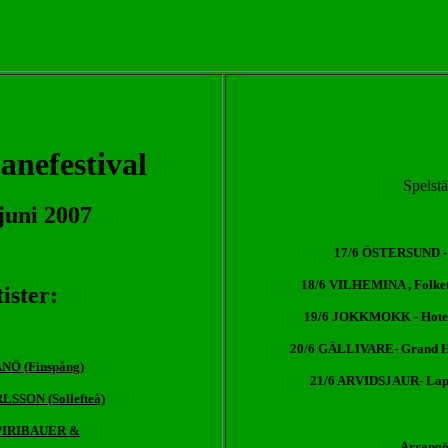
anefestival
Spelstä
juni 2007
17/6 ÖSTERSUND - M
18/6 VILHEMINA , Folkets
ister:
19/6 JOKKMOKK - Hotel
20/6 GÄLLIVARE- Grand Ho
Ö (Finspång)
21/6 ARVIDSJAUR- Lapon
SSON (Sollefteå)
PIRIBAUER &
Arrangö