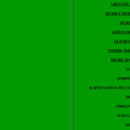
GRUVTOLVA
DEADLY NIGH
OCKE
GÖRAN NO
GLESBYG
PATRIK ÖMA
HENKE BA
G
JIMMY
KAPTEN KID & DET
D
JÖRGE
JENS 
H